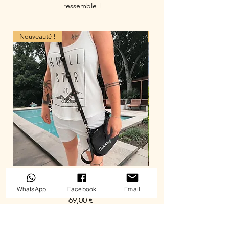
ressemble !
Nouveauté !
Nouveauté !
Bandoulière Multifonctions
WhatsApp
Facebook
Email
Prix
69,00 €
Ajouter au panier