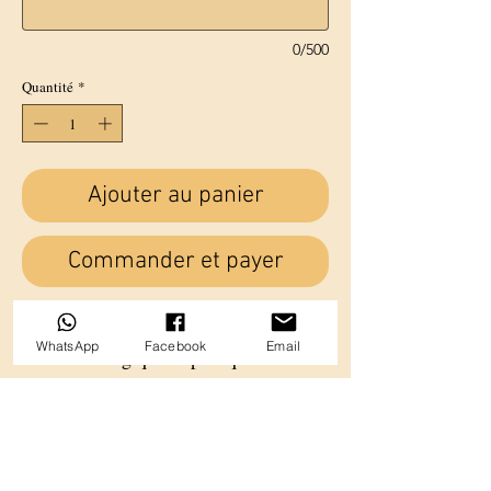
0/500
Quantité
*
Ajouter au panier
Commander et payer
Tote bag spécialement conçu pour
WhatsApp
Facebook
Email
vous ! Écologique et pratique il se fait
discret dans un sac à main et se
dégaine en quelques secondes pour
ranger tout vos achats .