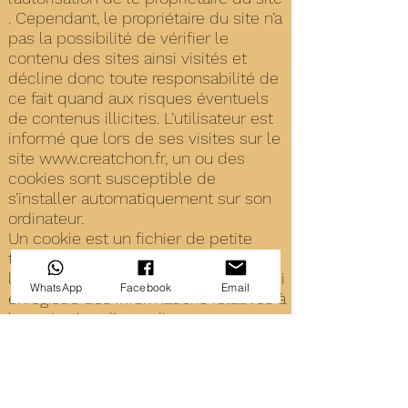
. Cependant, le propriétaire du site n’a
pas la possibilité de vérifier le
contenu des sites ainsi visités et
décline donc toute responsabilité de
ce fait quand aux risques éventuels
de contenus illicites. L’utilisateur est
informé que lors de ses visites sur le
site
www.creatchon.fr
, un ou des
cookies sont susceptible de
s’installer automatiquement sur son
ordinateur.
Un cookie est un fichier de petite
taille, qui ne permet pas
l’identification de l’utilisateur, mais qui
WhatsApp
Facebook
Email
enregistre des informations relatives à
la navigation d’un ordinateur sur un
site. Les données ainsi obtenues
visent à faciliter la navigation
ultérieure sur le site, et ont
également vocation à permettre