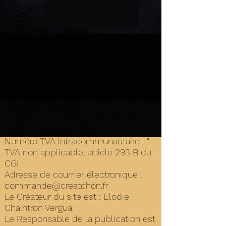
dans l'économie numérique, dite
L.C.E.N., nous portons à la
connaissance des utilisateurs et
visiteurs du site :
www.creatchon.fr
les informations suivantes :
Informations légales :
Statut du propriétaire : Micro
entreprise
Nom de la Société : Créat'chon Elodie
Chaintron Vergua EI
Adresse : L'androuaire 44440 Pannecé
SIRET :
75294846300027
Numéro TVA intracommunautaire : "
TVA non applicable, article 293 B du
CGI ".
Adresse de courrier électronique :
commande@creatchon.fr
Le Créateur du site est : Elodie
Chaintron Vergua
Le Responsable de la publication est