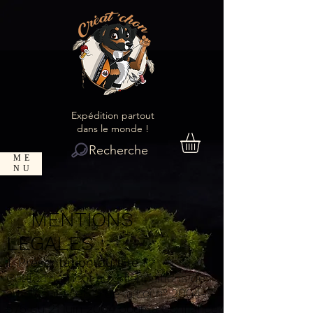
Expédition partout
dans le monde !
Recherche
ME
NU
MENTIONS
LEGALES :
1. Présentation du site :
Conformément aux dispositions des
articles 6-III et 19 de la Loi n°
2004-
575
du 21 juin 2004 pour la Confiance