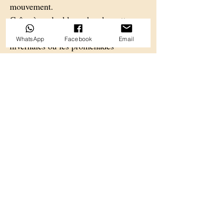
mouvement.
Grâce à sa doublure chaude, cette
veste est idéale pour les journées
WhatsApp
Facebook
Email
hivernales ou les promenades
pluvieuses. Elle est disponible en
taille 5XL, adaptée aux chiens de
grande corpulence, pour garantir un
ajustement précis.
La coupe ergonomique, combinée à
des sangles réglables, permet un bon
maintien sans gêner le chien, même
lorsqu’il bouge. Les détails
réfléchissants ajoutent un élément de
sécurité pour les sorties par faible
luminosité.