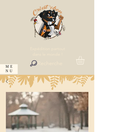
Expédition partout
dans le monde !
Recherche
ME
NU