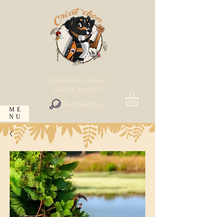
Expédition partout
dans le monde !
Recherche
ME
NU