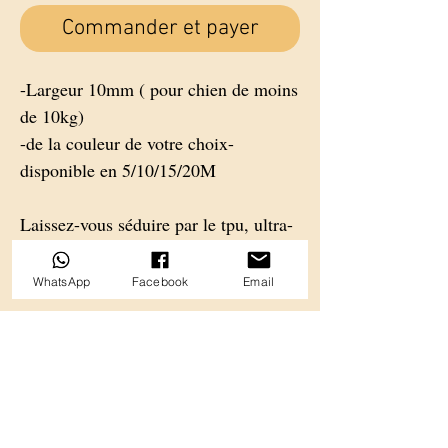
Commander et payer
-Largeur 10mm ( pour chien de moins
de 10kg)
-de la couleur de votre choix-
disponible en 5/10/15/20M
Laissez-vous séduire par le tpu, ultra-
résistant : eau / terre / boue /
poussière / ronce.
WhatsApp
Facebook
Email
Ne s'accroche pas aux arbres, léger et
imperméable.
Rien ne lui fait peur !
Et le petit + : nous personnalisons !😍