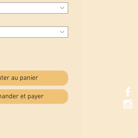
uter au panier
nder et payer