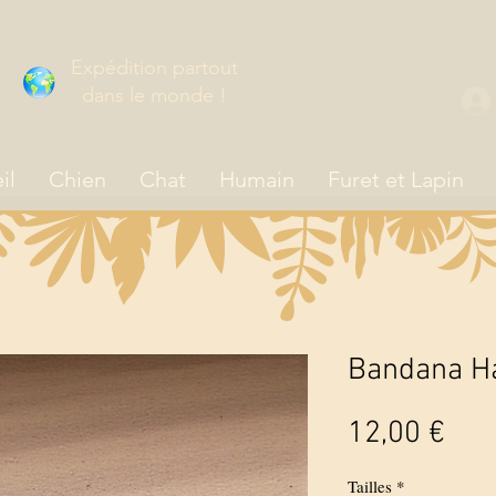
Expédition partout
dans le monde !
il
Chien
Chat
Humain
Furet et Lapin
Bandana H
Prix
12,00 €
Tailles
*