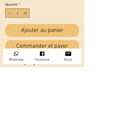
Quantité
*
Ajouter au panier
Commander et payer
WhatsApp
Facebook
Email
Les accouples permettent d'attacher
deux chiens voir plus avec une seule
et même laisse.
Tailles : 60cm chaque partie fixé à
l'anneau
Possibilité d'avoir plus de branches ou
des branches modulables en nous