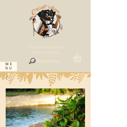
Expédition partout
dans le monde !
Recherche
ME
NU