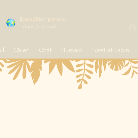
Expédition partout
dans le monde !
il
Chien
Chat
Humain
Furet et Lapin