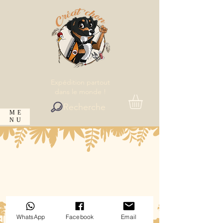
Expédition partout
dans le monde !
Recherche
ME
NU
WhatsApp
Facebook
Email