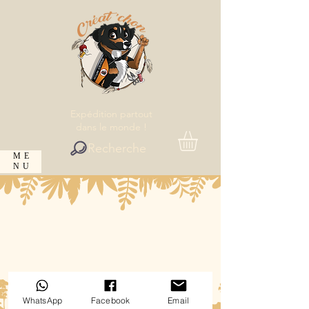
Expédition partout
dans le monde !
Recherche
ME
NU
WhatsApp
Facebook
Email