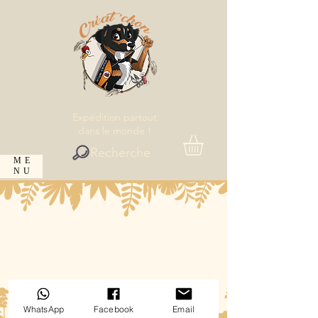
Expédition partout
dans le monde !
Recherche
ME
NU
WhatsApp
Facebook
Email