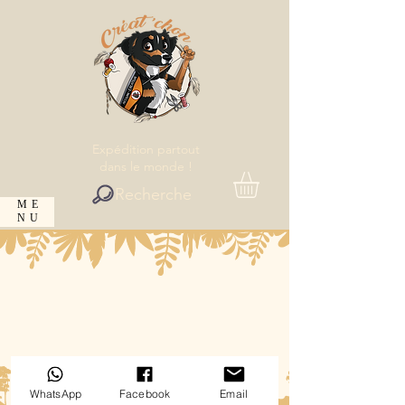
Expédition partout
dans le monde !
Recherche
ME
NU
WhatsApp
Facebook
Email