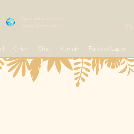
Expédition partout
dans le monde !
il
Chien
Chat
Humain
Furet et Lapin