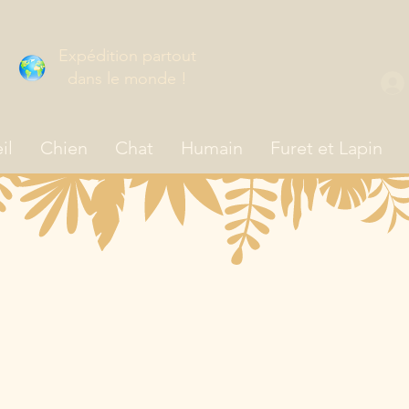
Expédition partout
dans le monde !
il
Chien
Chat
Humain
Furet et Lapin