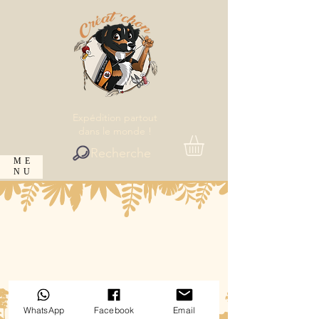
Expédition partout
dans le monde !
Recherche
ME
NU
WhatsApp
Facebook
Email