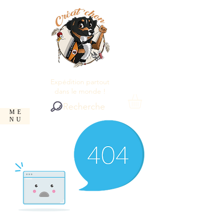
Expédition partout
dans le monde !
Recherche
ME
NU